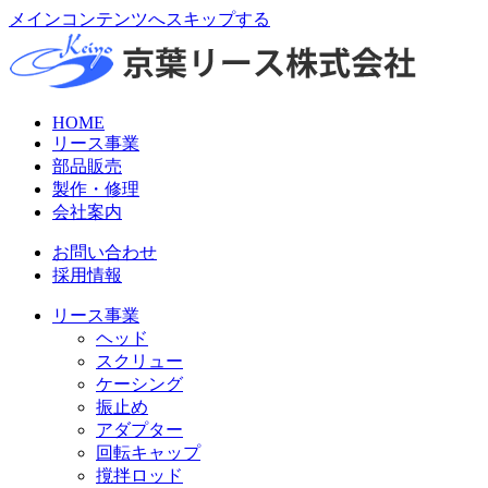
メインコンテンツへスキップする
HOME
リース事業
部品販売
製作・修理
会社案内
お問い合わせ
採用情報
リース事業
ヘッド
スクリュー
ケーシング
振止め
アダプター
回転キャップ
撹拌ロッド